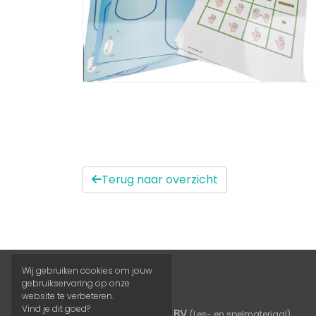
Terug naar overzicht
Wij gebruiken cookies om jouw
gebruikservaring op onze
website te verbeteren.
Vind je dit goed?
Leerstudio BV
(Les- en spelmateriaal)