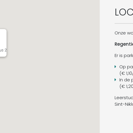
LOC
Onze wo
Regentie
us 2
Er is pa
Op pa
(€ 1,1
In de 
(€ 1,2
Leerstud
Sint-Nik