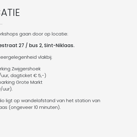
ATIE
rkshops gaan door op locatie:
straat 27 / bus 2, Sint-Niklaas.
rkeergelegenheid vlakbij:
rking Zwijgershoek
0/uur, dagticket € 5,-)
parking Grote Markt
0/uur).
io ligt op wandelafstand van het station van
laas (ongeveer 10 minuten).