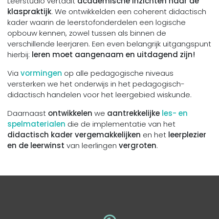
Leerstudio vertaalt
academische inzichten naar de
klaspraktijk
. We ontwikkelden een coherent didactisch
kader waarin de leerstofonderdelen een logische
opbouw kennen, zowel tussen als binnen de
verschillende leerjaren. Een even belangrijk uitgangspunt
hierbij:
leren moet aangenaam en uitdagend zijn!
Via
vormingen
op alle pedagogische niveaus
versterken we het onderwijs in het pedagogisch-
didactisch handelen voor het leergebied wiskunde.
Daarnaast
ontwikkelen
we
aantrekkelijke
les- en
spelmaterialen
die de implementatie van het
didactisch kader vergemakkelijken
en het
leerplezier
en de leerwinst
van leerlingen
vergroten
.