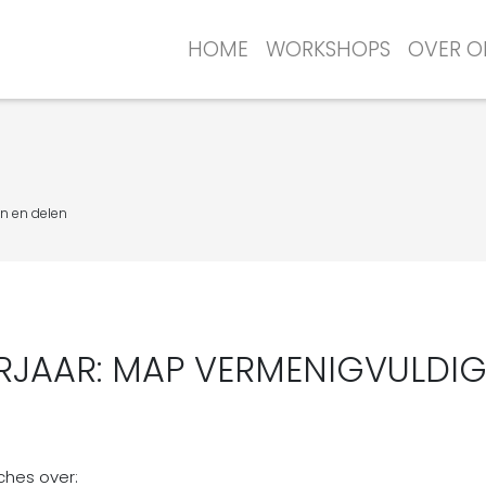
HOME
WORKSHOPS
OVER O
en en delen
EERJAAR: MAP VERMENIGVULDIG
ches over: