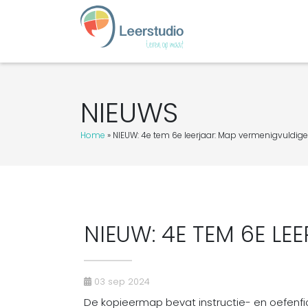
NIEUWS
Home
»
NIEUW: 4e tem 6e leerjaar: Map vermenigvuldig
NIEUW: 4E TEM 6E L
03 sep 2024
De kopieermap bevat instructie- en oefenfi