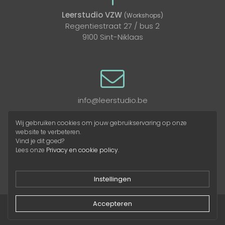
Leerstudio VZW
(Workshops)
Regentiestraat 27 / bus 2
9100 Sint-Niklaas
info@leerstudio.be
Wij gebruiken cookies om jouw gebruikservaring op onze
website te verbeteren.
Vind je dit goed?
Lees onze
Privacy en cookie policy
.
Instellingen
Accepteren
Leerstudio © 2026 -
Algemene voorwaarden
-
Privacy- & cookiebeleid