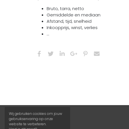
Bruto, tarra, netto
Gemiddelde en mediaan
Afstand, tijd, snelheid
Inkoopprijs, winst, verlies
...
Wij gebruiken cookies om jouw
gebruikservaring op onze
website te verbeteren.